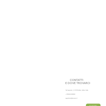
CONTATTI
E DOVE TROVARCI
Via Sagrado, 3, 33100 Udine, Udine, Italia
+ 390432 548804
segreteria@aracon.it
SITO INTERNET