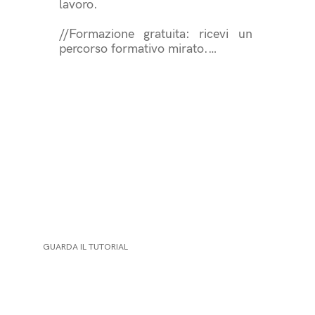
lavoro.

//Formazione gratuita: ricevi un 
percorso formativo mirato.

//Indennità mensile: è previsto un 
contributo economico mensile.

//Esperienza concreta: entri in 
contatto con realtà sociali, 
culturali e ambientali.

//Valorizza il tuo CV: è un plus 
riconosciuto anche nel mondo del 
lavoro.
GUARDA IL TUTORIAL