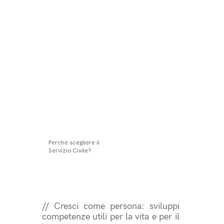
crescita personale e 
alla valorizzazione dei territori.

È aperto anche ai giovani stranieri 
regolarmente residenti in Italia.
Perché scegliere il
Servizio Civile?
// Cresci come persona: sviluppi 
competenze utili per la vita e per il 