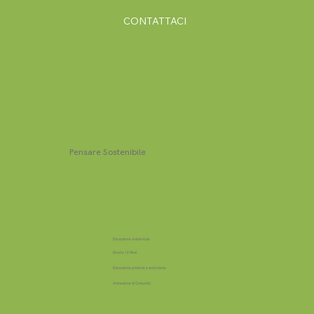
CONTATTACI
Pensare Sostenibile
Educazione Ambientale
Durata 12 Mesi
Educazione primaria e secondaria
Animazione di Comunità