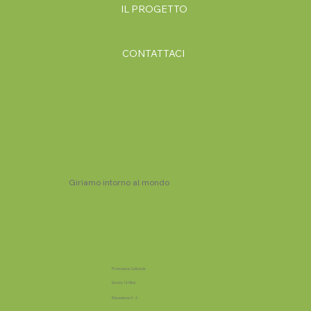
IL PROGETTO
CONTATTACI
Giriamo intorno al mondo
Promozione Culturale
Durata 12 Mesi
Educazione 0 - 3