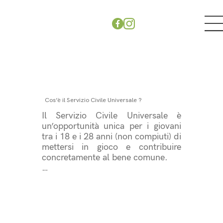
Cos’è il Servizio Civile Universale ?
Il Servizio Civile Universale è 
un’opportunità unica per i giovani 
tra i 18 e i 28 anni (non compiuti) di 
mettersi in gioco e contribuire 
concretamente al bene comune. 

Si tratta di 
un’esperienza volontaria, della 
durata massima di 12 mesi, in cui 
potrai dedicare il tuo tempo 
alla solidarietà sociale alla tua 