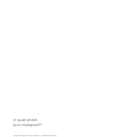
In quali ambiti
puoi impegnarti?
I progetti si svolgono in Italia e all’estero, in diversi settori chiave: