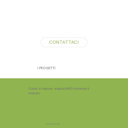
CONTATTACI
I PROGETTI
Colori e natura: esploriAMO insieme il
mondo
Promozione Culturale