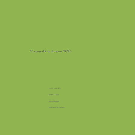
Comunità inclusive 2026
Lavoro in strutture
Durata 12 Mesi
Salute Mentale
Animazione di Comunità