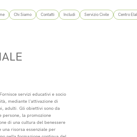
me
Chi Siamo
Contatti
Includi
Servizio Civile
Centro Ela
IALE
ornisce servizi educativi e socio
ilità, mediante l'attivazione di
i, adulti. Gli obiettivi sono da
lle persone, la promozione
zione di una cultura del benessere
 una risorsa essenziale per
egno nella formazione continua del