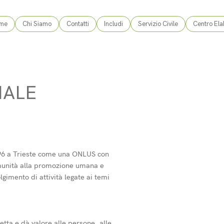
me
Chi Siamo
Contatti
Includi
Servizio Civile
Centro Ela
IALE
996 a Trieste come una ONLUS con
omunità alla promozione umana e
olgimento di attività legate ai temi
tta e dà valore alle persone, alle